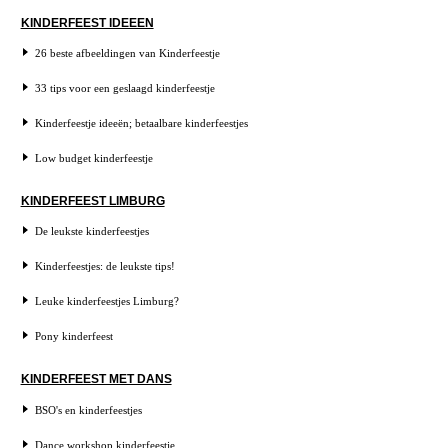
KINDERFEEST IDEEEN
26 beste afbeeldingen van Kinderfeestje
33 tips voor een geslaagd kinderfeestje
Kinderfeestje ideeën; betaalbare kinderfeestjes
Low budget kinderfeestje
KINDERFEEST LIMBURG
De leukste kinderfeestjes
Kinderfeestjes: de leukste tips!
Leuke kinderfeestjes Limburg?
Pony kinderfeest
KINDERFEEST MET DANS
BSO's en kinderfeestjes
Dance workshop kinderfeestje